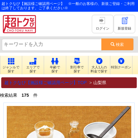
超トクなび【施設様ご確認用ページ】 ※一般のお客様の、新規ご登録・ご利用
は終了しております。ご了承ください※
ログイン
新規登録
検索
ジャンルで
エリアで
年齢で
割引率で
大人1人の
特別クーポン
探す
探す
探す
探す
料金で探す
超トクなび【施設様ご確認用ページ】TOP
山梨県
検索結果
175
件