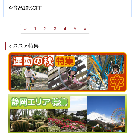
全商品10%OFF
«
1
2
3
4
5
»
オススメ特集