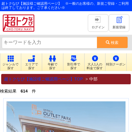
超トクなび【施設様ご確認用ページ】 ※一般のお客様の、新規ご登録・ご利用
は終了しております。ご了承ください※
ログイン
新規登録
検索
ジャンルで
エリアで
年齢で
割引率で
大人1人の
特別クーポン
探す
探す
探す
探す
料金で探す
超トクなび【施設様ご確認用ページ】TOP
中部
検索結果
614
件