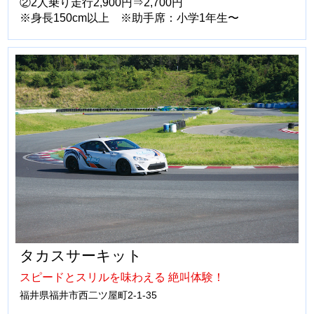
②2人乗り走行2,900円⇒2,700円
※身長150cm以上 ※助手席：小学1年生〜
タカスサーキット
スピードとスリルを味わえる 絶叫体験！
福井県福井市西二ツ屋町2-1-35