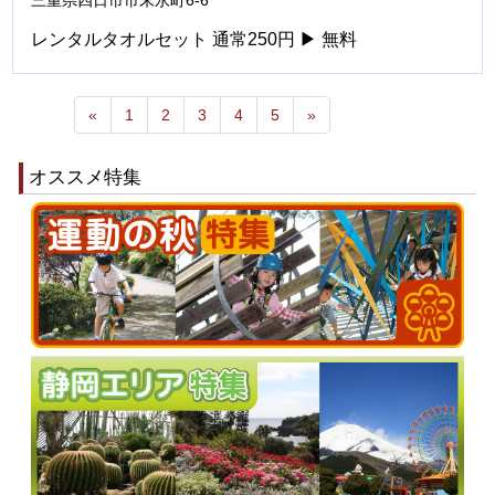
三重県四日市市末永町6-6
レンタルタオルセット 通常250円 ▶ 無料
«
1
2
3
4
5
»
オススメ特集