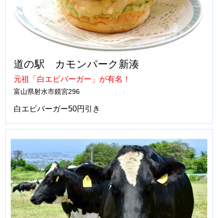
道の駅 カモンパーク新湊
元祖「白エビバーガー」が有名！
富山県射水市鏡宮296
白エビバーガー50円引き