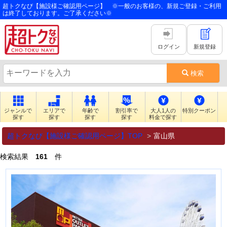
超トクなび【施設様ご確認用ページ】 ※一般のお客様の、新規ご登録・ご利用
は終了しております。ご了承ください※
ログイン
新規登録
検索
ジャンルで
エリアで
年齢で
割引率で
大人1人の
特別クーポン
探す
探す
探す
探す
料金で探す
超トクなび【施設様ご確認用ページ】TOP
富山県
検索結果
161
件