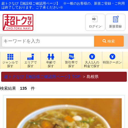
超トクなび【施設様ご確認用ページ】 ※一般のお客様の、新規ご登録・ご利用
は終了しております。ご了承ください※
ログイン
新規登録
検索
ジャンルで
エリアで
年齢で
割引率で
大人1人の
特別クーポン
探す
探す
探す
探す
料金で探す
超トクなび【施設様ご確認用ページ】TOP
島根県
検索結果
135
件