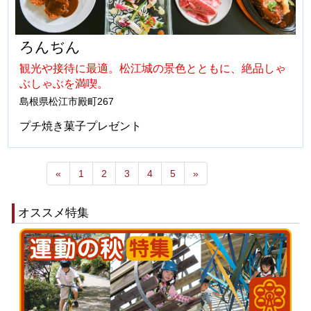
ろんぢん
観光や接待に最適。松江城の景色とともに、絶品しゃ
ぶしゃぶを満喫。
島根県松江市殿町267
プチ焼き菓子プレゼント
«
1
2
3
4
5
»
オススメ特集