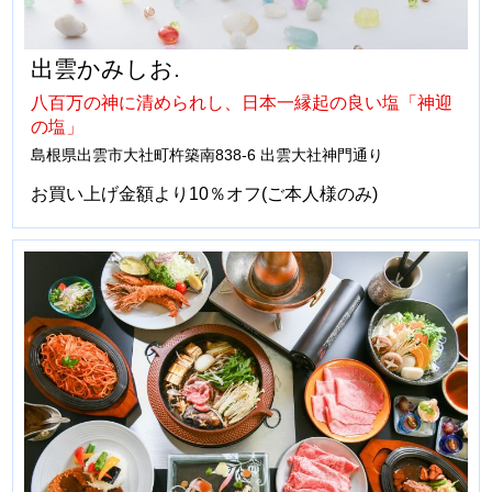
出雲かみしお.
八百万の神に清められし、日本一縁起の良い塩「神迎
の塩」
島根県出雲市大社町杵築南838-6 出雲大社神門通り
お買い上げ金額より10％オフ(ご本人様のみ)