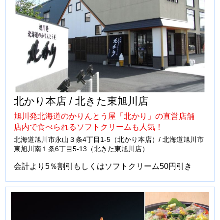
北かり本店 / 北きた東旭川店
旭川発北海道のかりんとう屋「北かり」の直営店舗
店内で食べられるソフトクリームも人気！
北海道旭川市永山３条4丁目1-5（北かり本店）/ 北海道旭川市
東旭川南１条6丁目5-13（北きた東旭川店）
会計より5％割引もしくはソフトクリーム50円引き