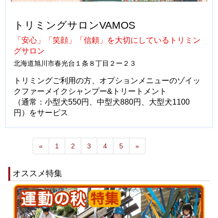
トリミングサロンVAMOS
「安心」「笑顔」「信頼」を大切にしているトリミン
グサロン
北海道旭川市春光台１条８丁目２ー２３
トリミングご利用の方、オプションメニューのゾイッ
クファーメイクシャンプー&トリートメント
（通常：小型犬550円、中型犬880円、大型犬1100
円）をサービス
«
1
2
3
4
5
»
オススメ特集