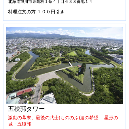
北海道旭川市東鷹栖１条４丁目６３８番地１４
料理注文の方 １００円引き
五稜郭タワー
激動の幕末、最後の武士(もののふ)達の希望 ―星形の
城・五稜郭