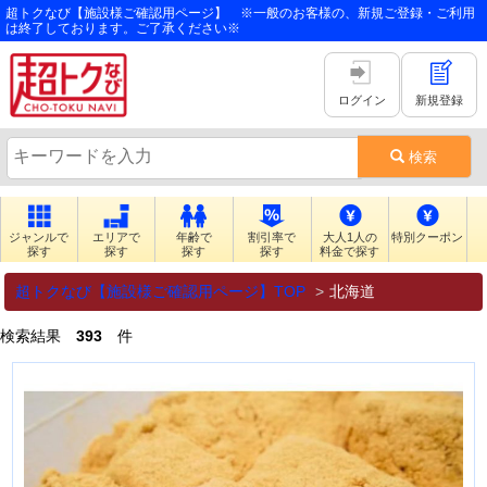
超トクなび【施設様ご確認用ページ】 ※一般のお客様の、新規ご登録・ご利用
は終了しております。ご了承ください※
ログイン
新規登録
検索
ジャンルで
エリアで
年齢で
割引率で
大人1人の
特別クーポン
探す
探す
探す
探す
料金で探す
超トクなび【施設様ご確認用ページ】TOP
北海道
検索結果
393
件