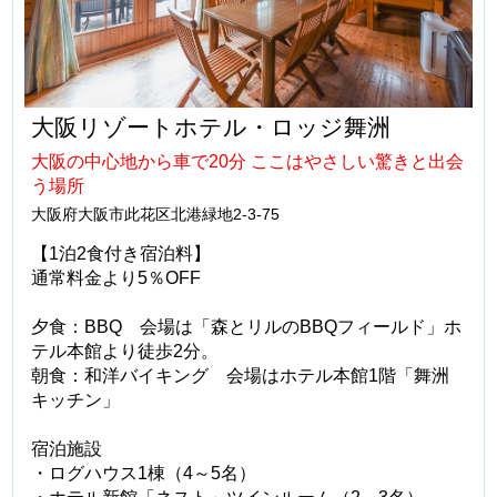
大阪リゾートホテル・ロッジ舞洲
大阪の中心地から車で20分 ここはやさしい驚きと出会
う場所
大阪府大阪市此花区北港緑地2-3-75
【1泊2食付き宿泊料】
通常料金より5％OFF
夕食：BBQ 会場は「森とリルのBBQフィールド」ホ
テル本館より徒歩2分。
朝食：和洋バイキング 会場はホテル本館1階「舞洲
キッチン」
宿泊施設
・ログハウス1棟（4～5名）
・ホテル新館「ネスト」ツインルーム（2～3名）