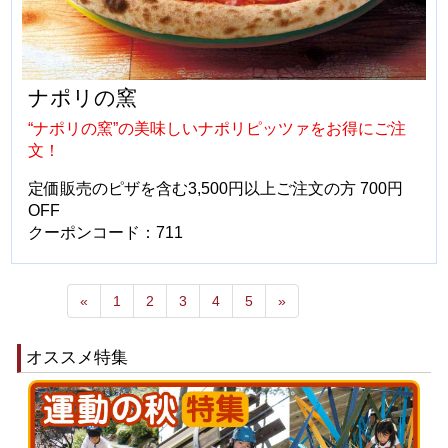
ナポリの窯
“ナポリの窯”の美味しいナポリピッツァをお得にご注
文！
定価販売のピザを含む3,500円以上ご注文の方 700円
OFF
クーポンコード：711
«
1
2
3
4
5
»
オススメ特集