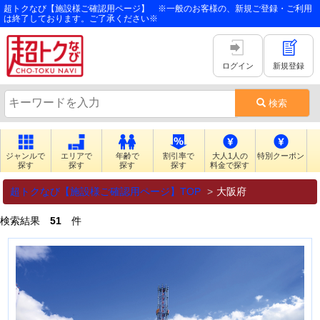
超トクなび【施設様ご確認用ページ】 ※一般のお客様の、新規ご登録・ご利用
は終了しております。ご了承ください※
ログイン
新規登録
検索
ジャンルで
エリアで
年齢で
割引率で
大人1人の
特別クーポン
探す
探す
探す
探す
料金で探す
超トクなび【施設様ご確認用ページ】TOP
大阪府
検索結果
51
件