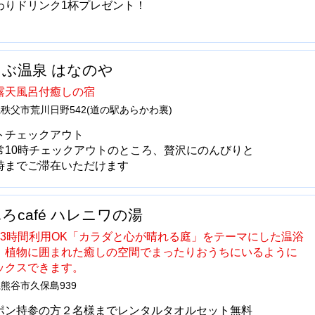
わりドリンク1杯プレゼント！
ぶ温泉 はなのや
露天風呂付癒しの宿
秩父市荒川日野542(道の駅あらかわ裏)
トチェックアウト
常10時チェックアウトのところ、贅沢にのんびりと
時までご滞在いただけます
ろcafé ハレニワの湯
23時間利用OK「カラダと心が晴れる庭」をテーマにした温浴
。植物に囲まれた癒しの空間でまったりおうちにいるように
ックスできます。
熊谷市久保島939
ポン持参の方２名様までレンタルタオルセット無料