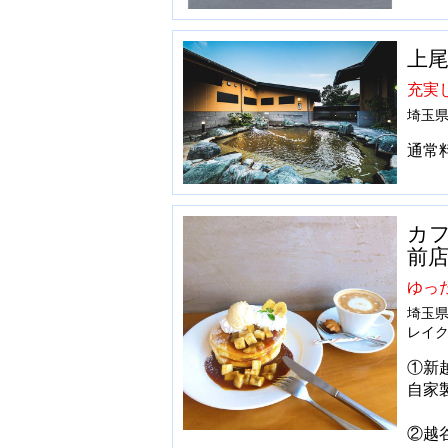
上
充実
埼玉県
通常
カ
前
ゆっ
埼玉県
レイクタ
①新
自家
②越