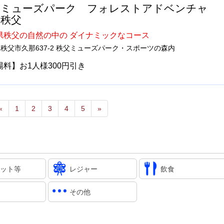
父ミューズパーク フォレストアドベンチャ
・秩父
県秩父の自然の中の ダイナミックなコース
秩父市久那637-2 秩父ミューズパーク・スポーツの森内
場料】お1人様300円引き
«
1
2
3
4
5
»
ット等
レジャー
飲食
その他