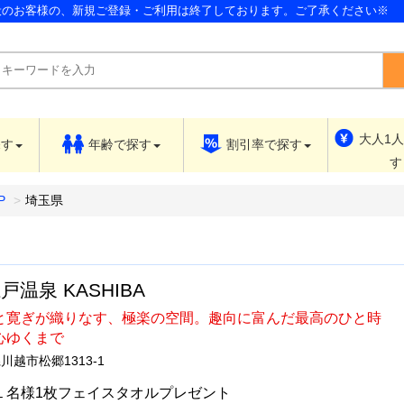
般のお客様の、新規ご登録・ご利用は終了しております。ご了承ください※
大人1
探す
年齢で
探す
割引率で
探す
す
P
埼玉県
戸温泉 KASHIBA
と寛ぎが織りなす、極楽の空間。趣向に富んだ最高のひと時
心ゆくまで
川越市松郷1313-1
１名様1枚フェイスタオルプレゼント