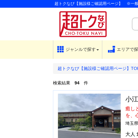
超トクなび【施設様ご確認用ページ】 ※一
ジャンルで
探す
エリアで
超トクなび【施設様ご確認用ページ】TO
検索結果
94
件
小江
癒し
を、
埼玉県
大人