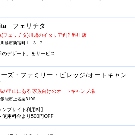
licita フェリチタ
icita(フェリチタ)川越のイタリア創作料理店
川越市新宿町１−３−７
日のデザート」をサービス
ニーズ・ファミリー・ビレッジ/オートキャン
場
県の里山にある 家族向けのオートキャンプ場
飯能市上名栗3196
ャンプサイト利用料】
ト使用料金より500円OFF