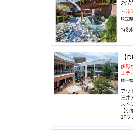
おが
～時
埼玉県
特別
【D
多彩
エテ
埼玉県
アウ
三井
スペ
【
1F