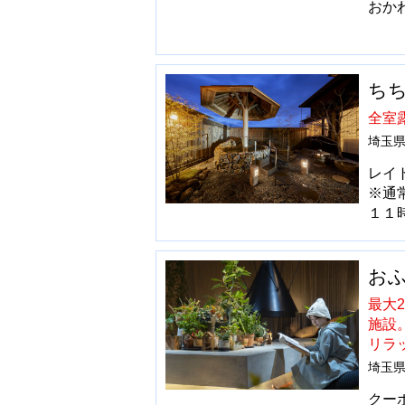
おか
ちち
全室
埼玉県
レイ
※通
１１
おふ
最大
施設
リラ
埼玉県
クー