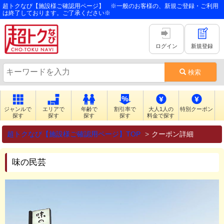
超トクなび【施設様ご確認用ページ】 ※一般のお客様の、新規ご登録・ご利用
は終了しております。ご了承ください※
ログイン
新規登録
検索
ジャンルで
エリアで
年齢で
割引率で
大人1人の
特別クーポン
探す
探す
探す
探す
料金で探す
超トクなび【施設様ご確認用ページ】TOP
クーポン詳細
味の民芸